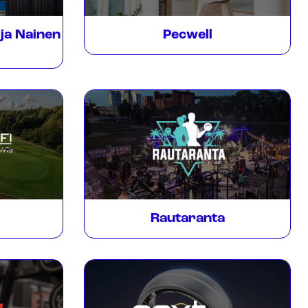
ja Nainen
Pecwell
Rautaranta