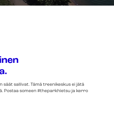
linen
a.
säät sallivat. Tämä treenikeskus ei jätä
istä. Postaa someen #theparkhietsu ja kerro