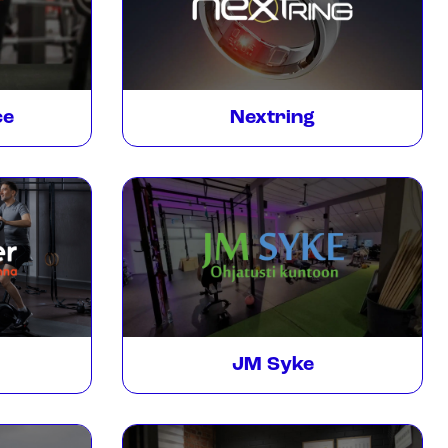
ce
Nextring
JM Syke