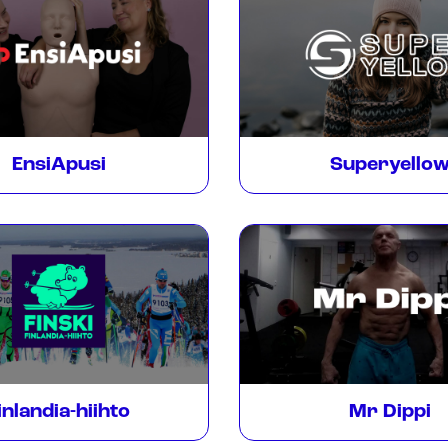
EnsiApusi
Superyello
inlandia-hiihto
Mr Dippi