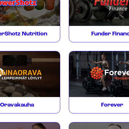
rShotz Nutrition
Funder Finan
Oravakauha
Forever