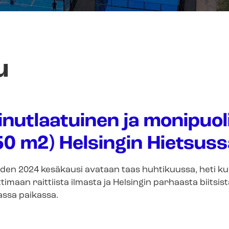
u
inutlaatuinen ja monipuo
0 m2) Helsingin Hietsuss
den 2024 kesäkausi avataan taas huhtikuussa, heti kun 
timaan raittiista ilmasta ja Helsingin parhaasta biits
assa paikassa.