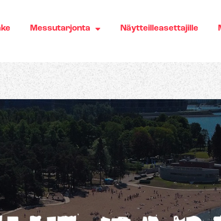
äke
Messutarjonta
Näytteilleasettajille