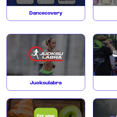
Dancecovery
Juoksulabra