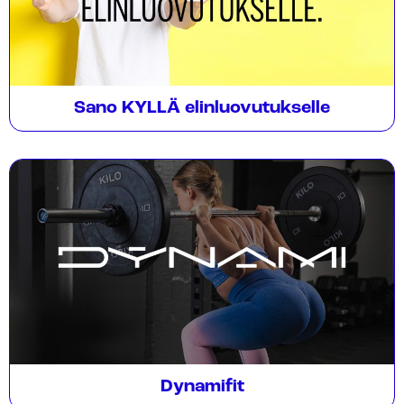
Sano KYLLÄ elinluovutukselle
Dynamifit