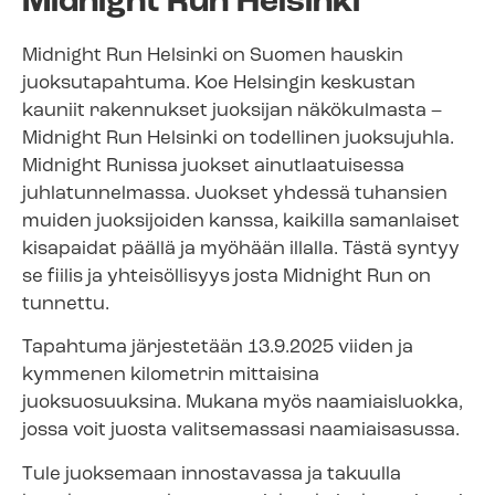
Midnight Run Helsinki
Midnight Run Helsinki on Suomen hauskin
juoksutapahtuma. Koe Helsingin keskustan
kauniit rakennukset juoksijan näkökulmasta –
Midnight Run Helsinki on todellinen juoksujuhla.
Midnight Runissa juokset ainutlaatuisessa
juhlatunnelmassa. Juokset yhdessä tuhansien
muiden juoksijoiden kanssa, kaikilla samanlaiset
kisapaidat päällä ja myöhään illalla. Tästä syntyy
se fiilis ja yhteisöllisyys josta Midnight Run on
tunnettu.
Tapahtuma järjestetään 13.9.2025 viiden ja
kymmenen kilometrin mittaisina
juoksuosuuksina. Mukana myös naamiaisluokka,
jossa voit juosta valitsemassasi naamiaisasussa.
Tule juoksemaan innostavassa ja takuulla