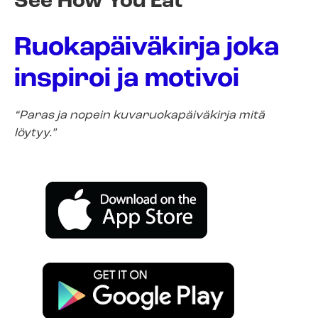
See How You Eat
Ruokapäiväkirja joka
inspiroi ja motivoi
“Paras ja nopein kuvaruokapäiväkirja mitä
löytyy.”