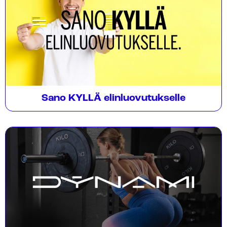
Sano KYLLÄ elinluovutukselle